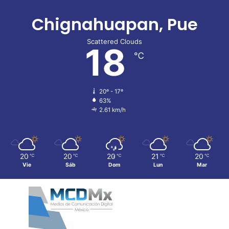
Chignahuapan, Pue
Scattered Clouds
18
℃
20º - 17º
63%
2.61 km/h
20
20
20
21
20
℃
℃
℃
℃
℃
Vie
Sáb
Dom
Lun
Mar