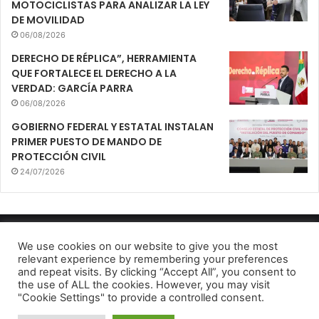
MOTOCICLISTAS PARA ANALIZAR LA LEY
DE MOVILIDAD
06/08/2026
DERECHO DE RÉPLICA”, HERRAMIENTA
QUE FORTALECE EL DERECHO A LA
VERDAD: GARCÍA PARRA
06/08/2026
GOBIERNO FEDERAL Y ESTATAL INSTALAN
PRIMER PUESTO DE MANDO DE
PROTECCIÓN CIVIL
24/07/2026
Mirador Urbano 2022
We use cookies on our website to give you the most
relevant experience by remembering your preferences
Aviso de Privacidad
and repeat visits. By clicking “Accept All”, you consent to
the use of ALL the cookies. However, you may visit
Facebook
Twitter
Telegram
"Cookie Settings" to provide a controlled consent.