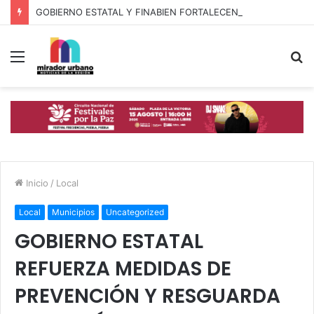
GOBIERNO ESTATAL Y FINABIEN FORTALECEN ALIANZA PARA BIENESTAR DE FAMILIAS MIGRANTES
Menú
B
p
Inicio
/
Local
Local
Municipios
Uncategorized
GOBIERNO ESTATAL
REFUERZA MEDIDAS DE
PREVENCIÓN Y RESGUARDA