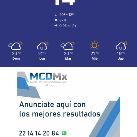
20º - 12º
87%
0.96 km/h
20
21
20
21
19
℃
℃
℃
℃
℃
Dom
Lun
Mar
Mié
Jue