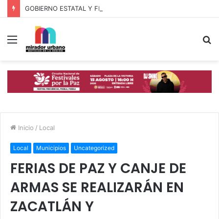
GOBIERNO ESTATAL Y FINABIEN FORTALECEN ALIANZA PARA BIENESTAR DE FAMILIAS MIGRANTES
Menú
B
p
Inicio
/
Local
Local
Municipios
Uncategorized
FERIAS DE PAZ Y CANJE DE
ARMAS SE REALIZARÁN EN
ZACATLÁN Y