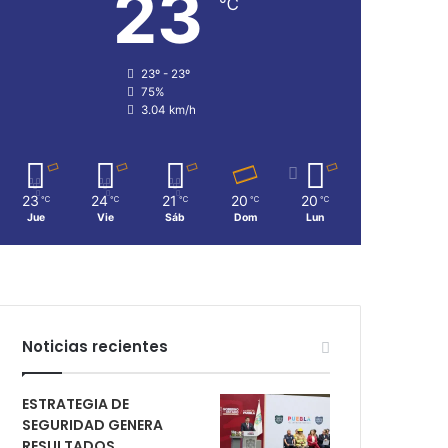
23
℃
23º - 23º
75%
3.04 km/h
23
24
21
20
20
℃
℃
℃
℃
℃
Jue
Vie
Sáb
Dom
Lun
Noticias recientes
ESTRATEGIA DE
SEGURIDAD GENERA
RESULTADOS