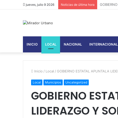
jueves, julio 9 2026
Noticias de última hora
INICIO
LOCAL
NACIONAL
INTERNACIONAL
Inicio
/
Local
/
GOBIERNO ESTATAL APUNTALA LID
Local
Municipios
Uncategorized
GOBIERNO ESTA
LIDERAZGO Y S