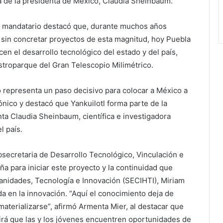
ca de la presidenta de México, Claudia Sheinbaum.
 el mandatario destacó que, durante muchos años
 sin concretar proyectos de esta magnitud, hoy Puebla
en el desarrollo tecnológico del estado y del país,
 Astroparque del Gran Telescopio Milimétrico.
 representa un paso decisivo para colocar a México a
nico y destacó que Yankuilotl forma parte de la
ta Claudia Sheinbaum, científica e investigadora
l país.
ubsecretaria de Desarrollo Tecnológico, Vinculación e
a para iniciar este proyecto y la continuidad que
manidades, Tecnología e Innovación (SECIHTI), Miriam
da en la innovación. “Aquí el conocimiento deja de
materializarse”, afirmó Armenta Mier, al destacar que
tirá que las y los jóvenes encuentren oportunidades de