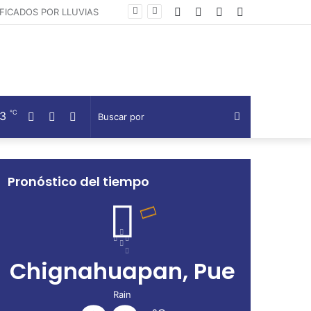
Facebook
Twitter
Telegram
Barra
ESTRATEGIA DE SEGURIDAD GENERA RESULTADOS CONTUNDENTES Y REDUCE HOMICIDIOS DOLOSOS: ARMENTA MIER
lateral
℃
23
Facebook
Twitter
Telegram
Buscar
por
Pronóstico del tiempo
Chignahuapan, Pue
Rain