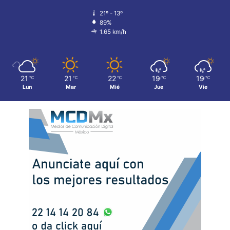
21º - 13º
89%
1.65 km/h
21
21
22
19
19
℃
℃
℃
℃
℃
Lun
Mar
Mié
Jue
Vie