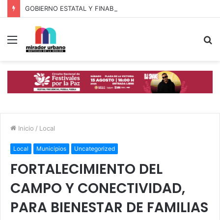
GOBIERNO ESTATAL Y FINABIEN FORTALECEN ALIANZA PARA BIENESTAR DE FAMILIAS MIGRANTES
Menú
B
p
Inicio
/
Local
Local
Municipios
Uncategorized
FORTALECIMIENTO DEL
CAMPO Y CONECTIVIDAD,
PARA BIENESTAR DE FAMILIAS