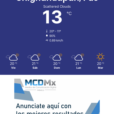
Scattered Clouds
13
℃
20º - 11º
90%
0.89 km/h
20
21
20
21
20
℃
℃
℃
℃
℃
Vie
Sáb
Dom
Lun
Mar