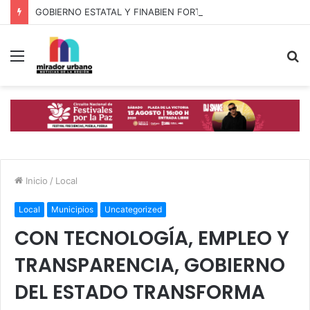
GOBIERNO ESTATAL Y FINABIEN FORTALECEN ALIANZA PARA BIENESTAR DE FAMILIAS MIGRANTES
Menú
B
p
Inicio
/
Local
Local
Municipios
Uncategorized
CON TECNOLOGÍA, EMPLEO Y
TRANSPARENCIA, GOBIERNO
DEL ESTADO TRANSFORMA