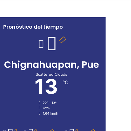
por
Pronóstico del tiempo
Chignahuapan, Pue
Scattered Clouds
13
℃
22º - 13º
42%
1.64 km/h