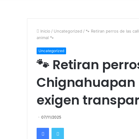
Inicio
/
Uncategorized
/
🐾 Retiran perros de las ca
animal 🐾
Uncategorized
🐾 Retiran perro
Chignahuapan p
exigen transpar
07/11/2025
Facebook
Twitter