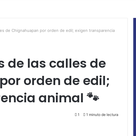
lles de Chignahuapan por orden de edil; exigen transparencia
s de las calles de
or orden de edil;
encia animal 🐾
1
1 minuto de lectura