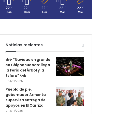
22
22
22
22
22
℃
℃
℃
℃
℃
Sáb
Dom
Lun
Mar
Mié
Noticias recientes
🎄✨ “Navidad en grande
en Chignahuapan: llega
la Feria del Árbol y la
Esfera” ✨🎄
14/11/2025
Puebla de pie,
gobernador Armenta
supervisa entrega de
apoyos en El Carrizal
14/11/2025