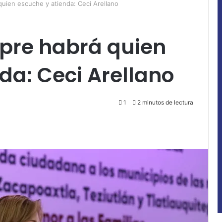
quien escuche y atienda: Ceci Arellano
mpre habrá quien
da: Ceci Arellano
1
2 minutos de lectura