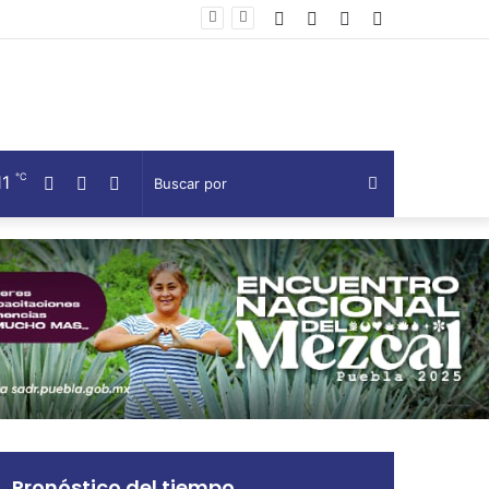
Facebook
Twitter
Telegram
Barra
en Huauchinango
lateral
℃
11
Facebook
Twitter
Telegram
Buscar
por
Pronóstico del tiempo