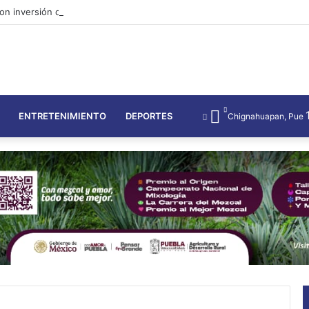
on inversión de 8 mdp, gobierno estatal reconstruye campo afectado 
ENTRETENIMIENTO
DEPORTES
Chignahuapan, Pue