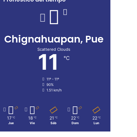
Chignahuapan, Pue
Scattered Clouds
11
℃
11º - 11º
90%
1.51 km/h
17
18
21
22
22
℃
℃
℃
℃
℃
Jue
Vie
Sáb
Dom
Lun