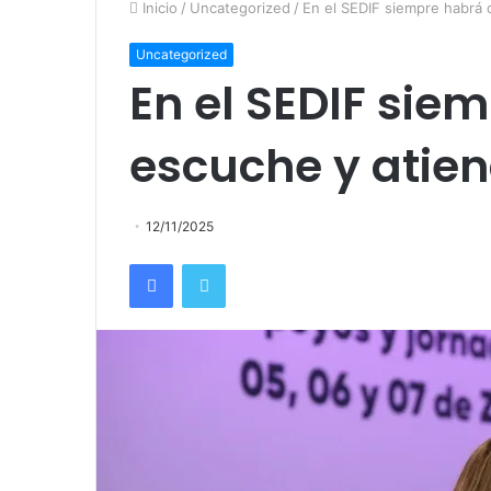
Inicio
/
Uncategorized
/
En el SEDIF siempre habrá 
Uncategorized
En el SEDIF sie
escuche y atien
12/11/2025
Facebook
Twitter