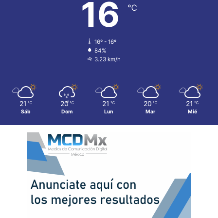
16
℃
16º - 16º
84%
3.23 km/h
21
20
21
20
21
℃
℃
℃
℃
℃
Sáb
Dom
Lun
Mar
Mié