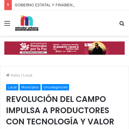
GOBIERNO ESTATAL Y FINABIEN FORTALECEN ALIANZA PARA BIENESTAR DE FAMILIAS MIGRANTES
Menú
B
p
Inicio
/
Local
Local
Municipios
Uncategorized
REVOLUCIÓN DEL CAMPO
IMPULSA A PRODUCTORES
CON TECNOLOGÍA Y VALOR