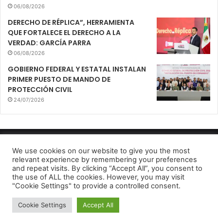
06/08/2026
DERECHO DE RÉPLICA”, HERRAMIENTA
QUE FORTALECE EL DERECHO A LA
VERDAD: GARCÍA PARRA
06/08/2026
GOBIERNO FEDERAL Y ESTATAL INSTALAN
PRIMER PUESTO DE MANDO DE
PROTECCIÓN CIVIL
24/07/2026
Mirador Urbano 2022
We use cookies on our website to give you the most
relevant experience by remembering your preferences
Aviso de Privacidad
and repeat visits. By clicking “Accept All”, you consent to
the use of ALL the cookies. However, you may visit
Facebook
Twitter
Telegram
"Cookie Settings" to provide a controlled consent.
Cookie Settings
Accept All