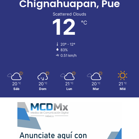
Chignahuapan, Pue
Scattered Clouds
12
℃
20º - 12º
83%
0.51 km/h
20
20
21
20
21
℃
℃
℃
℃
℃
Sáb
Dom
Lun
Mar
Mié