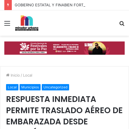
GOBIERNO ESTATAL Y FINABIEN FORTALECEN ALIANZA PARA BIENESTAR DE FAMILIAS MIGRANTES
Menú
B
p
Inicio
/
Local
Local
Municipios
Uncategorized
RESPUESTA INMEDIATA
PERMITE TRASLADO AÉREO DE
EMBARAZADA DESDE