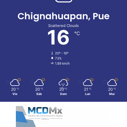
Chignahuapan, Pue
Scattered Clouds
16
℃
20º - 16º
73%
1.89 km/h
20
20
20
21
20
℃
℃
℃
℃
℃
Vie
Sáb
Dom
Lun
Mar