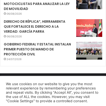
MOTOCICLISTAS PARA ANALIZAR LA LEY
DE MOVILIDAD
06/08/2026
DERECHO DE RÉPLICA”, HERRAMIENTA
QUE FORTALECE EL DERECHO A LA
VERDAD: GARCÍA PARRA
06/08/2026
GOBIERNO FEDERAL Y ESTATAL INSTALAN
PRIMER PUESTO DE MANDO DE
PROTECCIÓN CIVIL
24/07/2026
Mirador Urbano 2022
We use cookies on our website to give you the most
relevant experience by remembering your preferences
Aviso de Privacidad
and repeat visits. By clicking “Accept All”, you consent to
the use of ALL the cookies. However, you may visit
Facebook
Twitter
Telegram
"Cookie Settings" to provide a controlled consent.