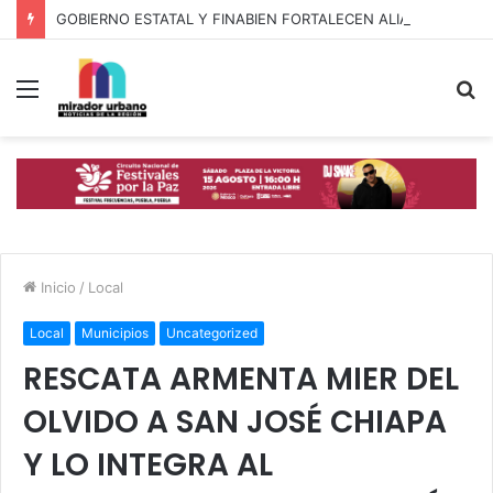
GOBIERNO ESTATAL Y FINABIEN FORTALECEN ALIANZA PARA BIENESTAR DE FAMILIAS MIGRANTES
Menú
B
p
Inicio
/
Local
Local
Municipios
Uncategorized
RESCATA ARMENTA MIER DEL
OLVIDO A SAN JOSÉ CHIAPA
Y LO INTEGRA AL