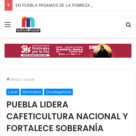
EN PUEBLA PASAMOS DE LA POBREZA ALIMENTARIA A LA RIQUEZA COMUNITARIA: ARMENTA MIER
Menú
B
p
Inicio
/
Local
Local
Municipios
Uncategorized
PUEBLA LIDERA
CAFETICULTURA NACIONAL Y
FORTALECE SOBERANÍA