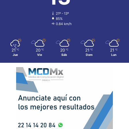
21º - 13º
85%
0.84 km/h
21
20
20
21
21
℃
℃
℃
℃
℃
Jue
Vie
Sáb
Dom
Lun