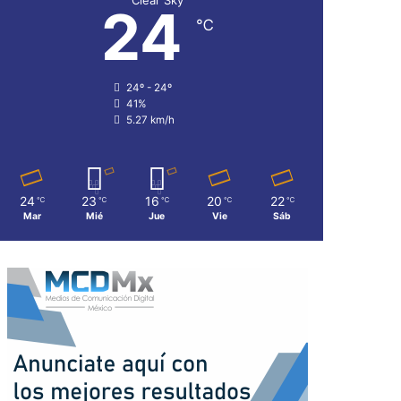
24
℃
24º - 24º
41%
5.27 km/h
24
23
16
20
22
℃
℃
℃
℃
℃
Mar
Mié
Jue
Vie
Sáb