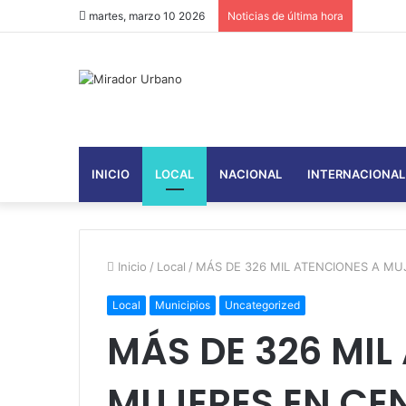
martes, marzo 10 2026
Noticias de última hora
INICIO
LOCAL
NACIONAL
INTERNACIONAL
Inicio
/
Local
/
MÁS DE 326 MIL ATENCIONES A MU
Local
Municipios
Uncategorized
MÁS DE 326 MIL
MUJERES EN CE