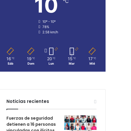
10
℃
10º - 10º
78%
2.58 km/h
16
19
20
15
17
℃
℃
℃
℃
℃
Sáb
Dom
Lun
Mar
Mié
Noticias recientes
Fuerzas de seguridad
detienen a 16 personas
vinculadas con ilícitos