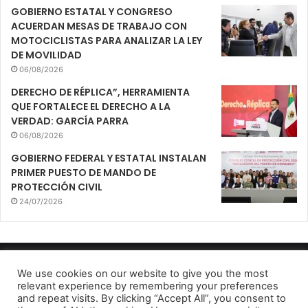
GOBIERNO ESTATAL Y CONGRESO
ACUERDAN MESAS DE TRABAJO CON
MOTOCICLISTAS PARA ANALIZAR LA LEY
DE MOVILIDAD
06/08/2026
DERECHO DE RÉPLICA”, HERRAMIENTA
QUE FORTALECE EL DERECHO A LA
VERDAD: GARCÍA PARRA
06/08/2026
GOBIERNO FEDERAL Y ESTATAL INSTALAN
PRIMER PUESTO DE MANDO DE
PROTECCIÓN CIVIL
24/07/2026
Mirador Urbano 2022
We use cookies on our website to give you the most
relevant experience by remembering your preferences
Aviso de Privacidad
and repeat visits. By clicking “Accept All”, you consent to