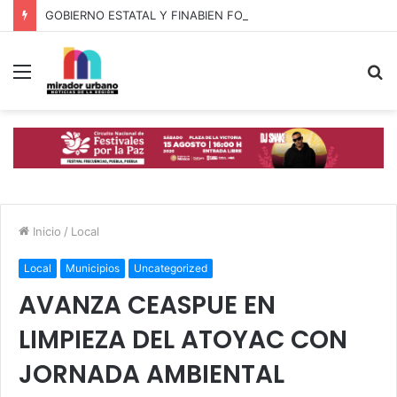
GOBIERNO ESTATAL Y FINABIEN FORTALECEN ALIANZA PARA BIENESTAR DE FAMILIAS MIGRANTES
Menú
B
p
Inicio
/
Local
Local
Municipios
Uncategorized
AVANZA CEASPUE EN
LIMPIEZA DEL ATOYAC CON
JORNADA AMBIENTAL