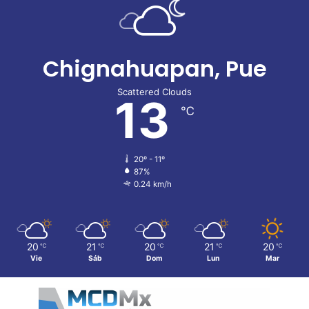
Chignahuapan, Pue
Scattered Clouds
13
℃
20º - 11º
87%
0.24 km/h
20
21
20
21
20
℃
℃
℃
℃
℃
Vie
Sáb
Dom
Lun
Mar