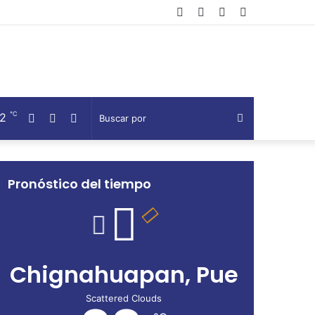
Facebook
Twitter
Telegram
Barra
lateral
℃
22
Facebook
Twitter
Telegram
Buscar
por
Pronóstico del tiempo
Chignahuapan, Pue
Scattered Clouds