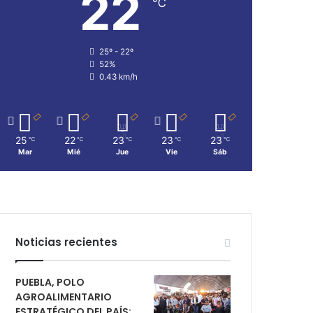
22
℃
25º - 22º
52%
0.43 km/h
25
22
23
23
23
℃
℃
℃
℃
℃
Mar
Mié
Jue
Vie
Sáb
Noticias recientes
PUEBLA, POLO
AGROALIMENTARIO
ESTRATÉGICO DEL PAÍS;