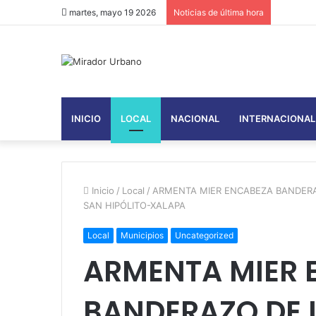
martes, mayo 19 2026
Noticias de última hora
INICIO
LOCAL
NACIONAL
INTERNACIONAL
Inicio
/
Local
/
ARMENTA MIER ENCABEZA BANDERA
SAN HIPÓLITO-XALAPA
Local
Municipios
Uncategorized
ARMENTA MIER 
BANDERAZO DE I