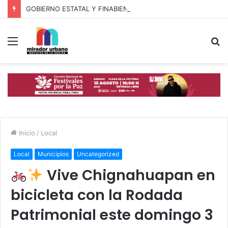
GOBIERNO ESTATAL Y FINABIEN FORTALECEN ALIANZA PARA BIENESTAR DE FAMILIAS MIGRANTES
Menú
B
p
Inicio
/
Local
Local
Municipios
Uncategorized
Vive Chignahuapan en
bicicleta con la Rodada
Patrimonial este domingo 3