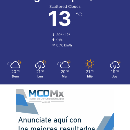
Scattered Clouds
13
℃
20º - 12º
91%
0.76 km/h
20
21
20
21
19
℃
℃
℃
℃
℃
Dom
Lun
Mar
Mié
Jue