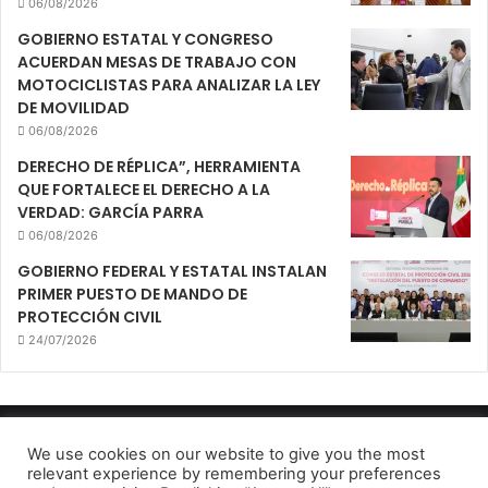
06/08/2026
GOBIERNO ESTATAL Y CONGRESO
ACUERDAN MESAS DE TRABAJO CON
MOTOCICLISTAS PARA ANALIZAR LA LEY
DE MOVILIDAD
06/08/2026
DERECHO DE RÉPLICA”, HERRAMIENTA
QUE FORTALECE EL DERECHO A LA
VERDAD: GARCÍA PARRA
06/08/2026
GOBIERNO FEDERAL Y ESTATAL INSTALAN
PRIMER PUESTO DE MANDO DE
PROTECCIÓN CIVIL
24/07/2026
Mirador Urbano 2022
We use cookies on our website to give you the most
relevant experience by remembering your preferences
Aviso de Privacidad