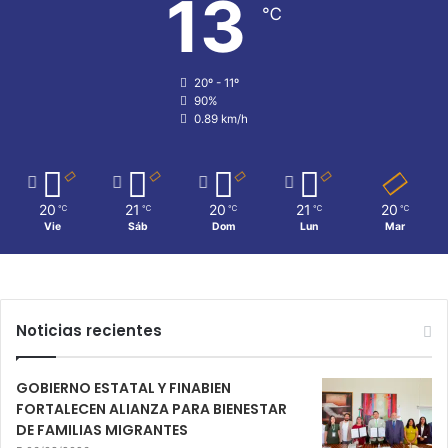
13
℃
20º - 11º
90%
0.89 km/h
20
21
20
21
20
℃
℃
℃
℃
℃
Vie
Sáb
Dom
Lun
Mar
Noticias recientes
GOBIERNO ESTATAL Y FINABIEN
FORTALECEN ALIANZA PARA BIENESTAR
DE FAMILIAS MIGRANTES