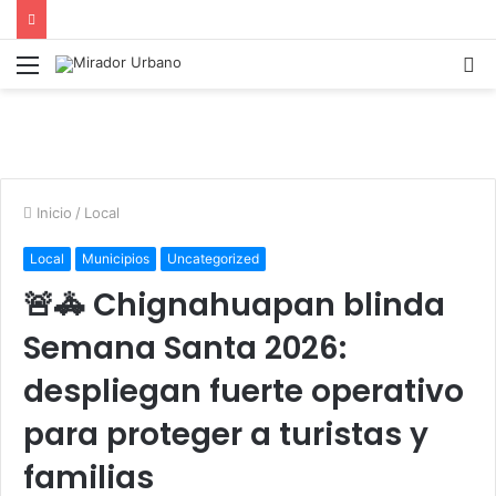
Menú
B
p
Inicio
/
Local
Local
Municipios
Uncategorized
🚨🚓 Chignahuapan blinda
Semana Santa 2026:
despliegan fuerte operativo
para proteger a turistas y
familias