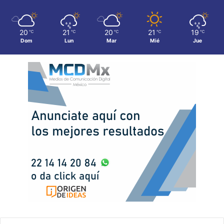
20
21
20
21
19
℃
℃
℃
℃
℃
Dom
Lun
Mar
Mié
Jue