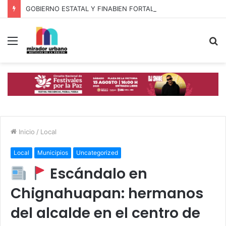
GOBIERNO ESTATAL Y FINABIEN FORTALECEN ALIANZA PARA BIENESTAR DE FAMILIAS MIGRANTES
Menú
B
p
Inicio
/
Local
Local
Municipios
Uncategorized
Escándalo en
Chignahuapan: hermanos
del alcalde en el centro de