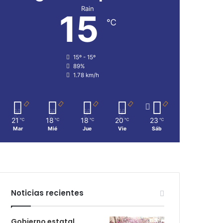
Rain
15
℃
15º - 15º
89%
1.78 km/h
21
18
18
20
23
℃
℃
℃
℃
℃
Mar
Mié
Jue
Vie
Sáb
Noticias recientes
Gobierno estatal