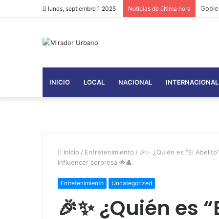
Gobie
lunes, septiembre 1 2025
Noticias de última hora
INICIO
LOCAL
NACIONAL
INTERNACIONAL
Inicio
/
Entretenimiento
/
🎉✨ ¿Quién es “El Abelito
influencer sorpresa 🌟👤
Entretenimiento
Uncategorized
🎉✨ ¿Quién es “E