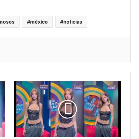
mosos
méxico
noticias