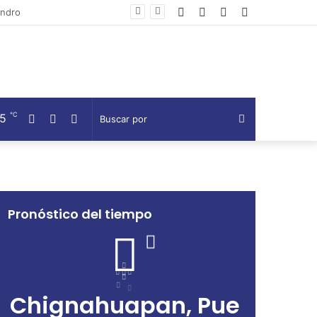
Facebook
Twitter
Telegram
Barra
Voladores
lateral
℃
15
Facebook
Twitter
Telegram
Buscar
por
Pronóstico del tiempo
Chignahuapan, Pue