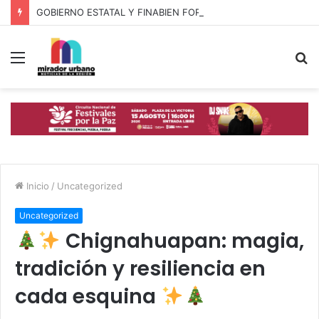
GOBIERNO ESTATAL Y FINABIEN FORTALECEN ALIANZA PARA BIENESTAR DE FAMILIAS MIGRANTES
Menú
B
p
Inicio
/
Uncategorized
Uncategorized
Chignahuapan: magia,
tradición y resiliencia en
cada esquina