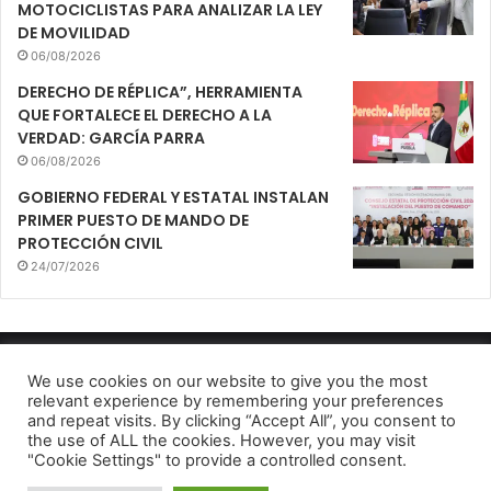
MOTOCICLISTAS PARA ANALIZAR LA LEY
DE MOVILIDAD
06/08/2026
DERECHO DE RÉPLICA”, HERRAMIENTA
QUE FORTALECE EL DERECHO A LA
VERDAD: GARCÍA PARRA
06/08/2026
GOBIERNO FEDERAL Y ESTATAL INSTALAN
PRIMER PUESTO DE MANDO DE
PROTECCIÓN CIVIL
24/07/2026
Mirador Urbano 2022
We use cookies on our website to give you the most
relevant experience by remembering your preferences
Aviso de Privacidad
and repeat visits. By clicking “Accept All”, you consent to
the use of ALL the cookies. However, you may visit
Facebook
Twitter
Telegram
"Cookie Settings" to provide a controlled consent.