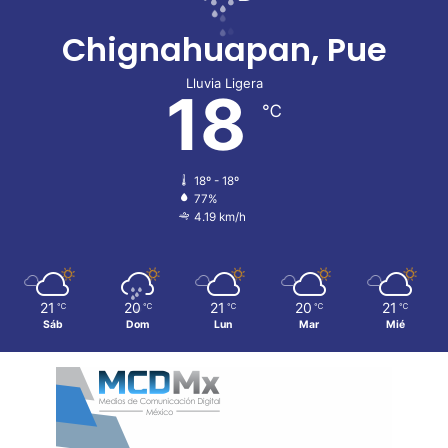
Chignahuapan, Pue
Lluvia Ligera
18
℃
18º - 18º
77%
4.19 km/h
21
20
21
20
21
℃
℃
℃
℃
℃
Sáb
Dom
Lun
Mar
Mié