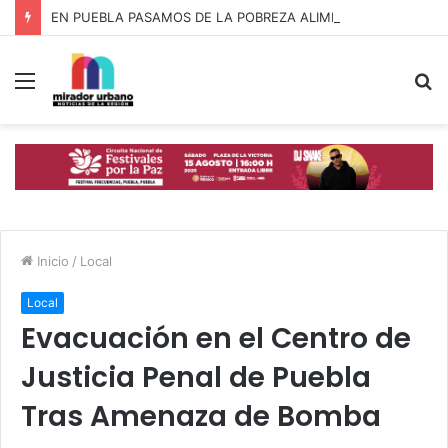
EN PUEBLA PASAMOS DE LA POBREZA ALIMENTARIA A LA RIQUEZA COMUNITARIA: ARMENTA MIER
Menú
B
p
Inicio
/
Local
Local
Evacuación en el Centro de
Justicia Penal de Puebla
Tras Amenaza de Bomba