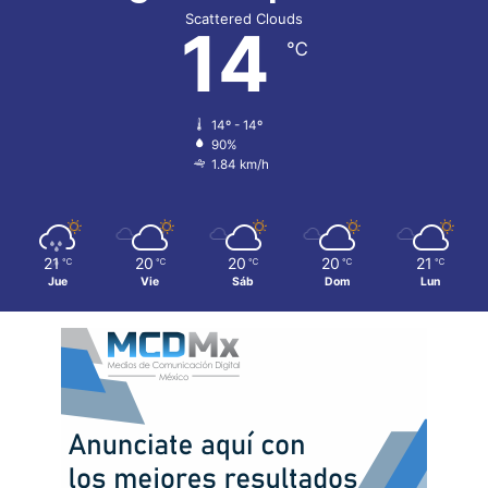
Scattered Clouds
14
℃
14º - 14º
90%
1.84 km/h
21
20
20
20
21
℃
℃
℃
℃
℃
Jue
Vie
Sáb
Dom
Lun