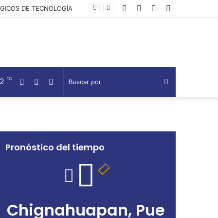
Facebook
Twitter
Telegram
Barra
LA
lateral
℃
12
Facebook
Twitter
Telegram
Buscar
por
Pronóstico del tiempo
Chignahuapan, Pue