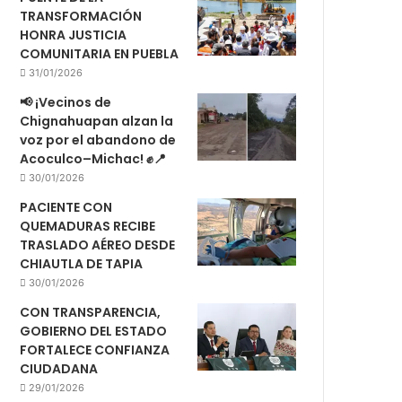
TRANSFORMACIÓN
HONRA JUSTICIA
COMUNITARIA EN PUEBLA
31/01/2026
📢 ¡Vecinos de
Chignahuapan alzan la
voz por el abandono de
Acoculco–Michac! ✊📍
30/01/2026
PACIENTE CON
QUEMADURAS RECIBE
TRASLADO AÉREO DESDE
CHIAUTLA DE TAPIA
30/01/2026
CON TRANSPARENCIA,
GOBIERNO DEL ESTADO
FORTALECE CONFIANZA
CIUDADANA
29/01/2026