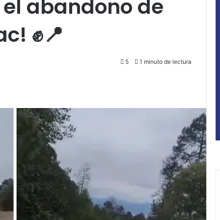
r el abandono de
c! ✊📍
5
1 minuto de lectura