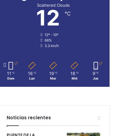
Scattered Clouds
12
℃
12º - 10º
66%
3.3 km/h
11
16
19
18
9
℃
℃
℃
℃
℃
Dom
Lun
Mar
Mié
Jue
Noticias recientes
PUENTE DE LA