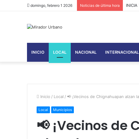
PUENT
domingo, febrero 1 2026
Noticias de última hora
INICIO
LOCAL
NACIONAL
INTERNACIONAL
Inicio
/
Local
/
📢 ¡Vecinos de Chignahuapan alzan l
Local
Municipios
📢 ¡Vecinos de