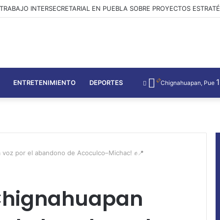
E DE LA TRANSFORMACIÓN HONRA JUSTICIA COMUNITARIA EN PUEB
ENTRETENIMIENTO
DEPORTES
Chignahuapan, Pue
a voz por el abandono de Acoculco–Michac! ✊📍
 Chignahuapan