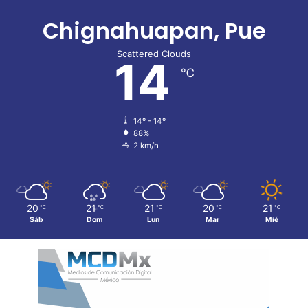
Chignahuapan, Pue
Scattered Clouds
14
℃
14º - 14º
88%
2 km/h
20
21
21
20
21
℃
℃
℃
℃
℃
Sáb
Dom
Lun
Mar
Mié