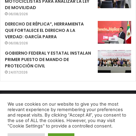
MOTOCICLISTAS PARA ANALIZAR LA LEY
DE MOVILIDAD
06/08/2026
DERECHO DE RÉPLICA”, HERRAMIENTA
QUE FORTALECE EL DERECHO A LA
VERDAD: GARCÍA PARRA
06/08/2026
GOBIERNO FEDERAL Y ESTATAL INSTALAN
PRIMER PUESTO DE MANDO DE
PROTECCIÓN CIVIL
24/07/2026
Mirador Urbano 2022
We use cookies on our website to give you the most
relevant experience by remembering your preferences
Aviso de Privacidad
and repeat visits. By clicking “Accept All”, you consent to
the use of ALL the cookies. However, you may visit
Facebook
Twitter
Telegram
"Cookie Settings" to provide a controlled consent.