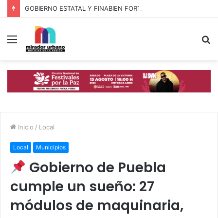
GOBIERNO ESTATAL Y FINABIEN FORTALECEN ALIANZA PARA BIENESTAR DE FAMILIAS MIGRANTES
Menú
B
p
Inicio
/
Local
Local
Municipios
Gobierno de Puebla
cumple un sueño: 27
módulos de maquinaria,