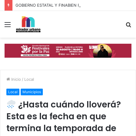
GOBIERNO ESTATAL Y FINABIEN FORTALECEN ALIANZA PARA BIENESTAR DE FAMILIAS MIGRANTES
Menú
B
p
Inicio
/
Local
Local
Municipios
¿Hasta cuándo lloverá?
Esta es la fecha en que
termina la temporada de