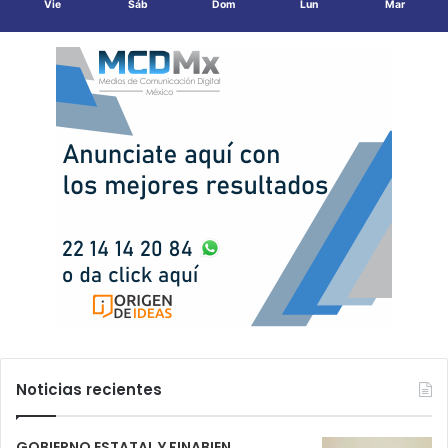
Vie
Sáb
Dom
Lun
Mar
Noticias recientes
GOBIERNO ESTATAL Y FINABIEN