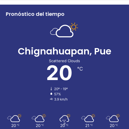
Pronóstico del tiempo
Chignahuapan, Pue
Scattered Clouds
20
℃
20º - 19º
57%
3.9 km/h
20
20
20
21
20
℃
℃
℃
℃
℃