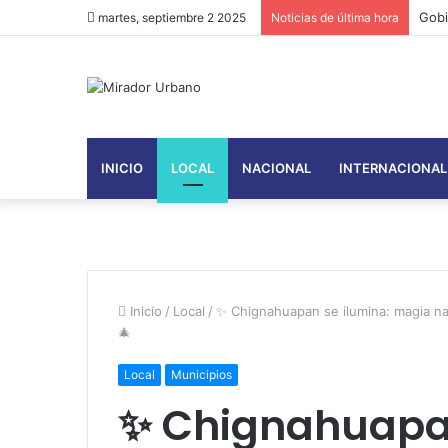
Gobi
martes, septiembre 2 2025
Noticias de última hora
INICIO
LOCAL
NACIONAL
INTERNACIONAL
Inicio
/
Local
/
✨ Chignahuapan se ilumina: magia nav
🎄
Local
Municipios
✨ Chignahuapan