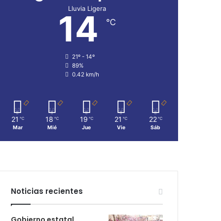
Lluvia Ligera
14
℃
21º - 14º
89%
0.42 km/h
21
18
19
21
22
℃
℃
℃
℃
℃
Mar
Mié
Jue
Vie
Sáb
Noticias recientes
Gobierno estatal