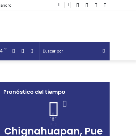
Facebook
Twitter
Telegram
Barra
 Voladores
lateral
℃
14
Facebook
Twitter
Telegram
Buscar
por
Pronóstico del tiempo
Chignahuapan, Pue